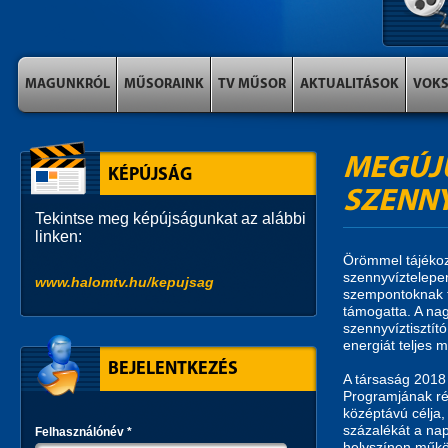
MAGUNKRÓL
MŰSORAINK
TV MŰSOR
AKTUALITÁSOK
VOK
MEGÚJU
KÉPÚJSÁG
SZENN
Tekintse meg képújságunkat az alábbi
linken:
Örömmel tájéko
szennyvíztelepe
www.halomtv.hu/kepujsag
szempontoknak t
támogatta. A na
szennyvíztisztító
energiát teljes 
BEJELENTKEZÉS
A társaság 2018
Programjának ré
középtávú célja,
százalékát a nap
Felhasználónév
*
helyszínen műkö