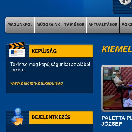
MAGUNKRÓL
MŰSORAINK
TV MŰSOR
AKTUALITÁSOK
VOK
KIEMEL
KÉPÚJSÁG
Tekintse meg képújságunkat az alábbi
linken:
www.halomtv.hu/kepujsag
PALETTA PL
BEJELENTKEZÉS
JÓZSEF