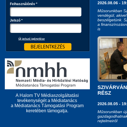
2026.08.06 - 19
Felhasználónév
*
Műsorunkban Szig
vendégül, akivel
beszélgetünk. Sz
Jelszó
*
a finanszírozásr
is
Új jelszó igénylése
SZIVÁRVÁN
RÉSZ
A Halom TV Médiaszolgáltatási
tevékenységét a Médiatanács
2026.08.05 - 19
a Médiatanács Támogatási Program
keretében támogatja.
Műsorunkban új
gazdagodhatnak
rejtelmeiről