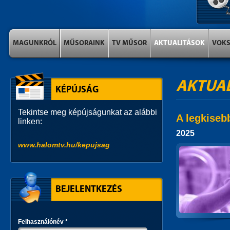
MAGUNKRÓL
MŰSORAINK
TV MŰSOR
AKTUALITÁSOK
VOK
AKTUA
KÉPÚJSÁG
Tekintse meg képújságunkat az alábbi
A legkiseb
linken:
2025
www.halomtv.hu/kepujsag
BEJELENTKEZÉS
Felhasználónév
*