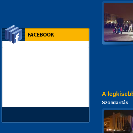
FACEBOOK
A legkiseb
Szolidaritás