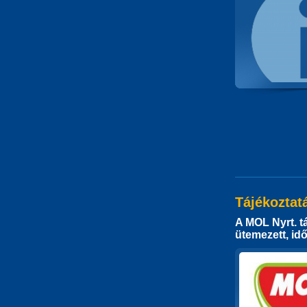
Tájékoztat
A MOL Nyrt. t
ütemezett, id