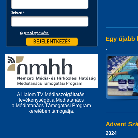
Jelszó
*
Új jelszó igénylése
Egy újabb 
.
A Halom TV Médiaszolgáltatási
tevékenységét a Médiatanács
a Médiatanács Támogatási Program
keretében támogatja.
Advent Sz
2024