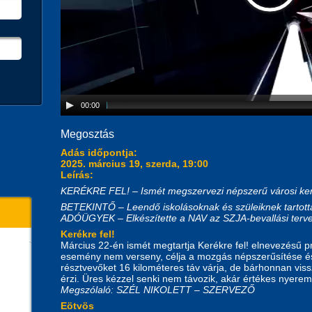
00:00
Megosztás
Adás időpontja:
2025. március 19, szerda, 19:00
Leírás:
KERÉKRE FEL!
–
Ismét megszervezi népszerű városi ker
BETEKINTŐ – Leendő iskolásoknak és szüleiknek tartotta
ADÓÜGYEK – Elkészítette a NAV az SZJA-bevallási terv
Kerékre fel!
Március 22-én ismét megtartja Kerékre fel! elnevezésű p
esemény nem verseny, célja a mozgás népszerűsítése és 
résztvevőket 16 kilométeres táv várja, de bárhonnan viss
érzi. Üres kézzel senki nem távozik, akár értékes nyeremé
Megszólaló: SZÉL NIKOLETT – SZERVEZŐ
Eötvös