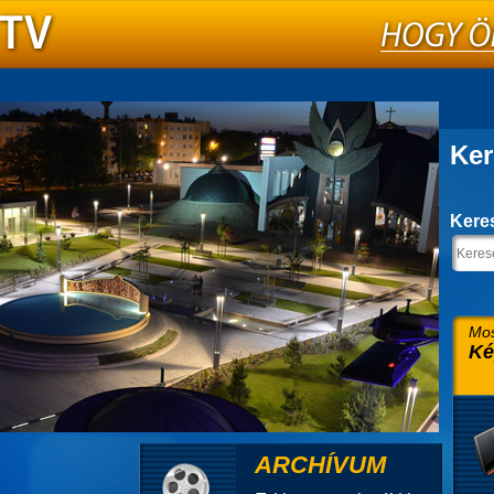
Ker
Kere
Mos
Ké
ARCHÍVUM