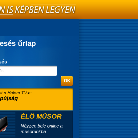
esés űrlap
sés
t a Halom TV-n:
pújság
ÉLŐ MŰSOR
Nézzen bele online a
műsorunkba