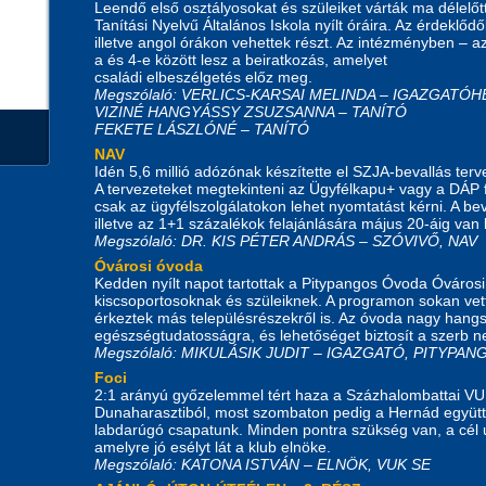
Leendő első osztályosokat és szüleiket várták ma délelő
Tanítási Nyelvű Általános Iskola nyílt óráira. Az érdeklő
illetve angol órákon vehettek részt. Az intézményben – az á
a és 4-e között lesz a beiratkozás, amelyet
családi elbeszélgetés előz meg.
Megszólaló: VERLICS-KARSAI MELINDA – IGAZGATÓ
VIZINÉ HANGYÁSSY ZSUZSANNA – TANÍTÓ
FEKETE LÁSZLÓNÉ – TANÍTÓ
NAV
Idén 5,6 millió adózónak készítette el SZJA-bevallás ter
A tervezeteket megtekinteni az Ügyfélkapu+ vagy a DÁP 
csak az ügyfélszolgálatokon lehet nyomtatást kérni. A be
illetve az 1+1 százalékok felajánlására május 20-áig van
Megszólaló: DR. KIS PÉTER ANDRÁS – SZÓVIVŐ, NAV
Óvárosi óvoda
Kedden nyílt napot tartottak a Pitypangos Óvoda Óváros
kiscsoportosoknak és szüleiknek. A programon sokan vet
érkeztek más településrészekről is. Az óvoda nagy hangsú
egészségtudatosságra, és lehetőséget biztosít a szerb ne
Megszólaló: MIKULÁSIK JUDIT – IGAZGATÓ, PITYPA
Foci
2:1 arányú győzelemmel tért haza a Százhalombattai V
Dunaharasztiból, most szombaton pedig a Hernád együtte
labdarúgó csapatunk. Minden pontra szükség van, a cél ug
amelyre jó esélyt lát a klub elnöke.
Megszólaló: KATONA ISTVÁN – ELNÖK, VUK SE