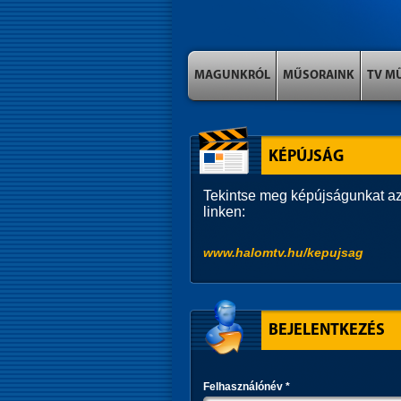
MAGUNKRÓL
MŰSORAINK
TV M
KÉPÚJSÁG
Tekintse meg képújságunkat az
linken:
www.halomtv.hu/kepujsag
BEJELENTKEZÉS
Felhasználónév
*