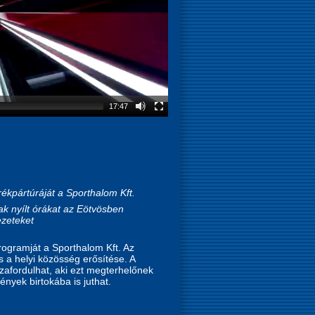
17:47
ékpártúráját a Sporthalom Kft.
k nyílt órákat az Eötvösben
ezeteket
rogramját a Sporthalom Kft. Az
a helyi közösség erősítése. A
zafordulhat, aki ezt megterhelőnek
nyek birtokába is juthat.