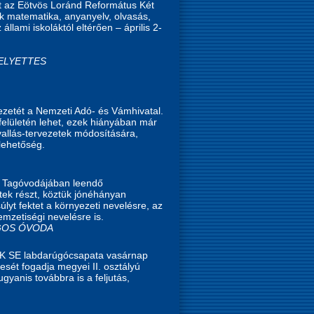
tt az Eötvös Loránd Református Két
dők matematika, anyanyelv, olvasás,
llami iskoláktól eltérően – április 2-
HELYETTES
vezetét a Nemzeti Adó- és Vámhivatal.
felületén lehet, ezek hiányában már
vallás-tervezetek módosítására,
 lehetőség.
i Tagóvodájában leendő
tek részt, köztük jónéhányan
lyt fektet a környezeti nevelésre, az
mzetiségi nevelésre is.
NGOS ÓVODA
UK SE labdarúgócsapata vasárnap
sét fogadja megyei II. osztályú
yanis továbbra is a feljutás,