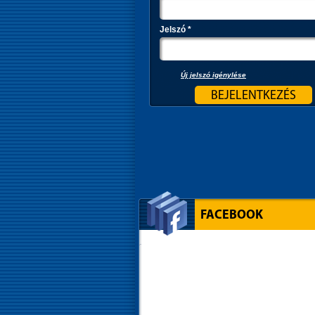
Jelszó
*
Új jelszó igénylése
FACEBOOK