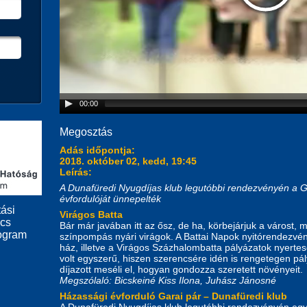
00:00
Megosztás
Adás időpontja:
2018. október 02, kedd, 19:45
Leírás:
A Dunafüredi Nyugdíjas klub legutóbbi rendezvényén a G
évfordulóját ünnepelték
ási
Virágos Batta
ács
Bár már javában itt az ősz, de ha, körbejárjuk a várost, 
ogram
színpompás nyári virágok. A Battai Napok nyitórendezvén
ház, illetve a Virágos Százhalombatta pályázatok nyerte
volt egyszerű, hiszen szerencsére idén is rengetegen pál
díjazott meséli el, hogyan gondozza szeretett növényeit.
Megszólaló: Bicskeiné Kiss Ilona, Juhász Jánosné
Házassági évforduló Garai pár – Dunafüredi klub
A Dunafüredi Nyugdíjas klub legutóbbi rendezvényén egy