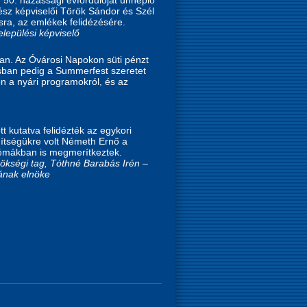
rész képviselői Török Sándor és Szél
ásra, az emlékek felidézésére.
elepülési képviselő
van. Az Óvárosi Napokon süti pénzt
usban pedig a Summerfest szeretet
on a nyári programokról, és az
 kutatva felidézték az egykori
ítségükre volt Németh Ernő a
 témákban is megmerítkeztek.
ökségi tag, Tóthné Barabás Irén –
mának elnöke