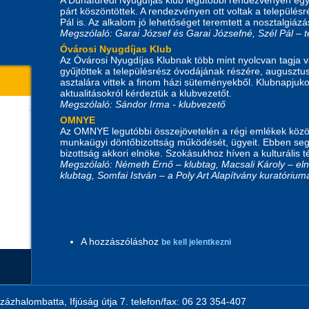
párt köszöntöttek. A rendezvényen ott voltak a település
Pál is. Az alkalom jó lehetőséget teremtett a nosztalgiáz
Megszólaló: Garai József és Garai Józsefné, Szél Pál – t
Óvárosi Nyugdíjas Klub
Az Óvárosi Nyugdíjas Klubnak több mint nyolcvan tagja 
gyűjtöttek a településrész óvodájának részére, auguszt
asztalára vittek a finom házi süteményekből. Klubnapjuk
aktualitásokról kérdeztük a klubvezetőt.
Megszólaló: Sándor Irma - klubvezető
OMNYE
Az OMNYE legutóbbi összejövetelén a régi emlékek között
munkaügyi döntőbizottság működését, ügyeit. Ebben seg
bizottság akkori elnöke. Szokásukhoz híven a kulturális
Megszólaló: Németh Ernő – klubtag, Macsali Károly – eln
klubtag, Somfai István – a Poly Art Alapítvány kuratóriu
A hozzászóláshoz
be kell jelentkezni
zázhalombatta, Ifjúság útja 7. telefon/fax: 06 23 354-407