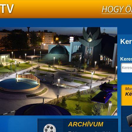
Ker
Kere
Mos
Ké
ARCHÍVUM