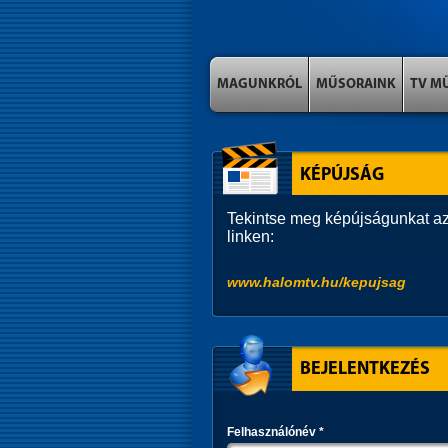
MAGUNKRÓL
MŰSORAINK
TV M
KÉPÚJSÁG
Tekintse meg képújságunkat az
linken:
www.halomtv.hu/kepujsag
BEJELENTKEZÉS
Felhasználónév
*