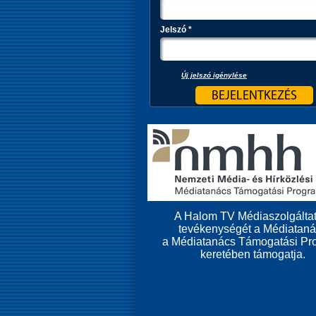
Jelszó
*
Új jelszó igénylése
A Halom TV Médiaszolgáltat
tevékenységét a Médiatan
a Médiatanács Támogatási Pr
keretében támogatja.