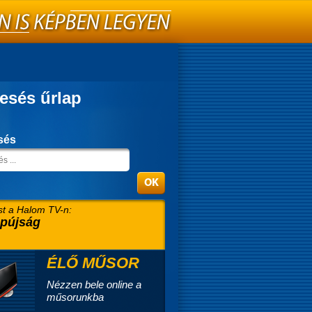
esés űrlap
sés
t a Halom TV-n:
pújság
ÉLŐ MŰSOR
Nézzen bele online a
műsorunkba