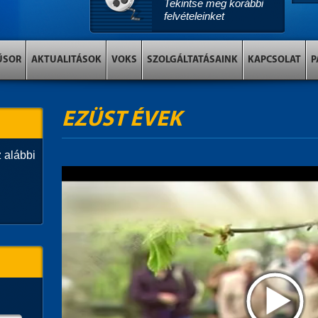
Tekintse meg korábbi
felvételeinket
ŰSOR
AKTUALITÁSOK
VOKS
SZOLGÁLTATÁSAINK
KAPCSOLAT
P
EZÜST ÉVEK
 alábbi