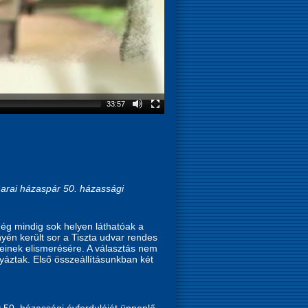
33:57
arai házaspár 50. házassági
még mindig sok helyen láthatóak a
yén került sor a Tiszta udvar rendes
seinek elismerésére. A választás nem
yáztak. Első összeállításunkban két
 50. házassági évfordulóját ünneplő