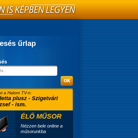
esés űrlap
sés
t a Halom TV-n:
letta plusz - Szigetvári
zsef - ism.
ÉLŐ MŰSOR
Nézzen bele online a
műsorunkba