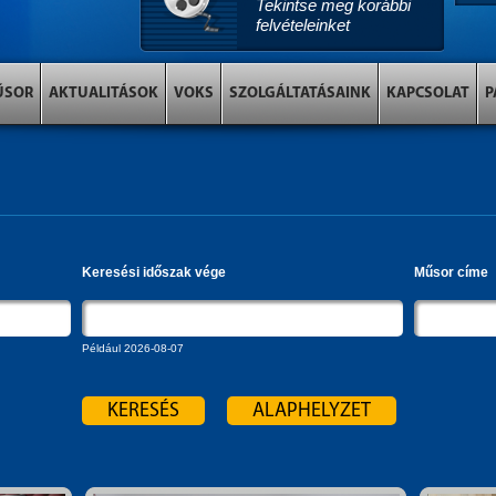
Tekintse meg korábbi
felvételeinket
ŰSOR
AKTUALITÁSOK
VOKS
SZOLGÁLTATÁSAINK
KAPCSOLAT
P
Keresési időszak vége
Műsor címe
Például 2026-08-07