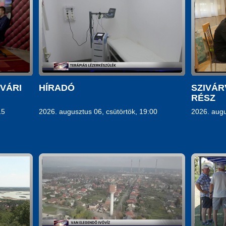
TVÁRI
HÍRADÓ
SZIVÁR
RÉSZ
15
2026. augusztus 06, csütörtök, 19:00
2026. augu