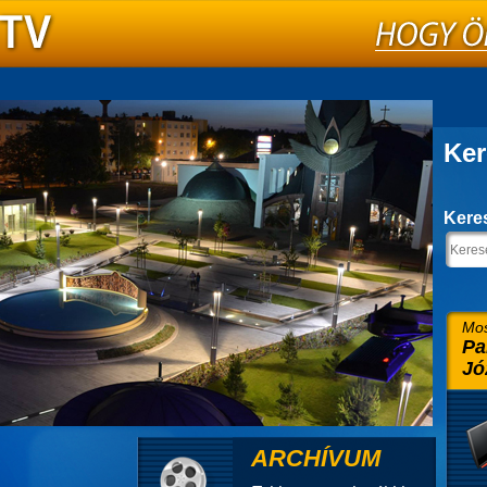
Ker
Kere
Mos
Pa
Jó
ARCHÍVUM